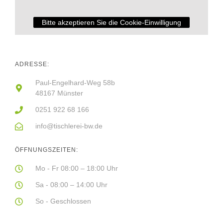
Bitte akzeptieren Sie die Cookie-Einwilligung
ADRESSE:
Paul-Engelhard-Weg 58b
48167 Münster
0251 922 68 166
info@tischlerei-bw.de
ÖFFNUNGSZEITEN:
Mo - Fr 08:00 – 18:00 Uhr
Sa - 08:00 – 14:00 Uhr
So - Geschlossen