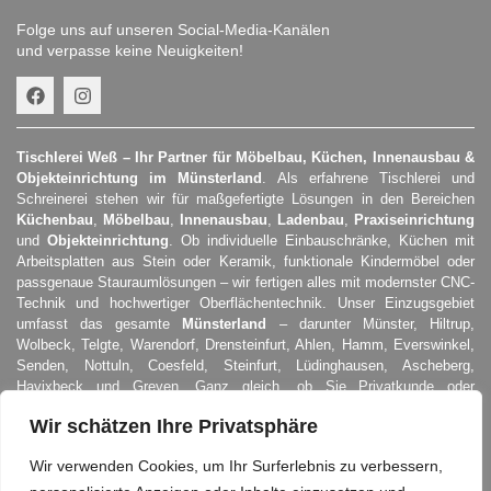
Folge uns auf unseren Social-Media-Kanälen
und verpasse keine Neuigkeiten!
Tischlerei Weß – Ihr Partner für Möbelbau, Küchen, Innenausbau &
Objekteinrichtung im Münsterland
. Als erfahrene Tischlerei und
Schreinerei stehen wir für maßgefertigte Lösungen in den Bereichen
Küchenbau
,
Möbelbau
,
Innenausbau
,
Ladenbau
,
Praxiseinrichtung
und
Objekteinrichtung
. Ob individuelle Einbauschränke, Küchen mit
Arbeitsplatten aus Stein oder Keramik, funktionale Kindermöbel oder
passgenaue Stauraumlösungen – wir fertigen alles mit modernster CNC-
Technik und hochwertiger Oberflächentechnik. Unser Einzugsgebiet
umfasst das gesamte
Münsterland
– darunter Münster, Hiltrup,
Wolbeck, Telgte, Warendorf, Drensteinfurt, Ahlen, Hamm, Everswinkel,
Senden, Nottuln, Coesfeld, Steinfurt, Lüdinghausen, Ascheberg,
Havixbeck und Greven. Ganz gleich, ob Sie Privatkunde oder
Gewerbekunde sind – wir entwickeln Einrichtungskonzepte, die genau
Wir schätzen Ihre Privatsphäre
zu Ihren Anforderungen passen. Verlassen Sie sich auf Qualität,
Präzision und persönliches Handwerk –
Tischlerei Weß
: individuell,
Wir verwenden Cookies, um Ihr Surferlebnis zu verbessern,
zuverlässig, regional.